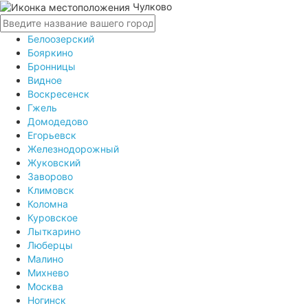
Чулково
Белоозерский
Бояркино
Бронницы
Видное
Воскресенск
Гжель
Домодедово
Егорьевск
Железнодорожный
Жуковский
Заворово
Климовск
Коломна
Куровское
Лыткарино
Люберцы
Малино
Михнево
Москва
Ногинск