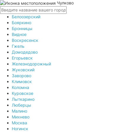
Чулково
Белоозерский
Бояркино
Бронницы
Видное
Воскресенск
Гжель
Домодедово
Егорьевск
Железнодорожный
Жуковский
Заворово
Климовск
Коломна
Куровское
Лыткарино
Люберцы
Малино
Михнево
Москва
Ногинск