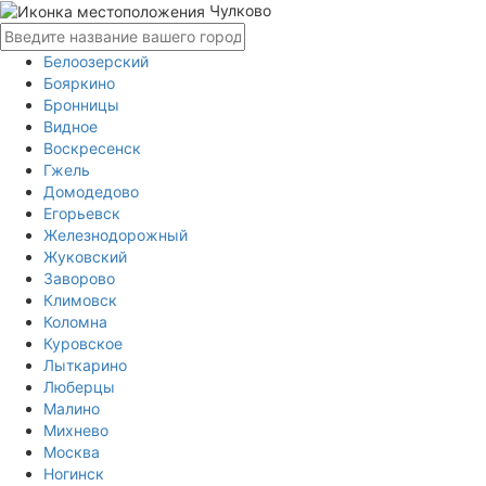
Чулково
Белоозерский
Бояркино
Бронницы
Видное
Воскресенск
Гжель
Домодедово
Егорьевск
Железнодорожный
Жуковский
Заворово
Климовск
Коломна
Куровское
Лыткарино
Люберцы
Малино
Михнево
Москва
Ногинск