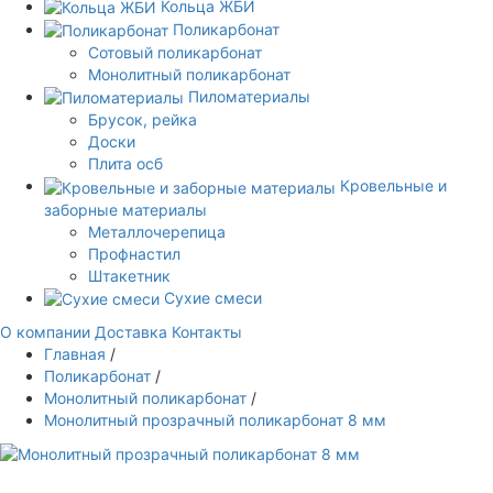
Кольца ЖБИ
Поликарбонат
Сотовый поликарбонат
Монолитный поликарбонат
Пиломатериалы
Брусок, рейка
Доски
Плита осб
Кровельные и
заборные материалы
Металлочерепица
Профнастил
Штакетник
Сухие смеси
О компании
Доставка
Контакты
Главная
/
Поликарбонат
/
Монолитный поликарбонат
/
Монолитный прозрачный поликарбонат 8 мм